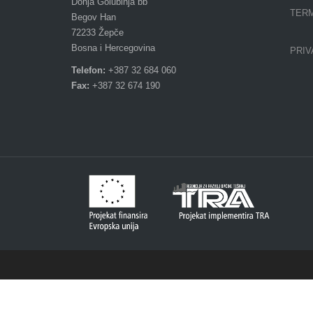
Donja Golubinja bb
TERM
Begov Han
72233 Žepče
Bosna i Hercegovina
PRIV
Telefon:
+387 32 684 060
Fax:
+387 32 674 190