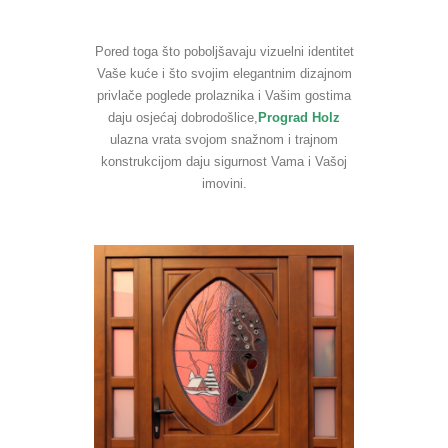
Pored toga što poboljšavaju vizuelni identitet
Vaše kuće i što svojim elegantnim dizajnom
privlače poglede prolaznika i Vašim gostima
daju osjećaj dobrodošlice,
Prograd Holz
ulazna vrata svojom snažnom i trajnom
konstrukcijom daju sigurnost Vama i Vašoj
imovini.