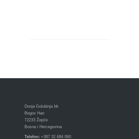
Donja Golubinja bb
Begov Han
72233 Žepče
Bosna i Hercegovina
Telefon:
+387 32 684 060