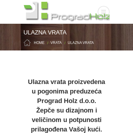
ULAZNA VRATA
HOME
VRATA
ULAZNA VRATA
Ulazna vrata proizvedena
u pogonima preduzeća
Prograd Holz d.o.o.
Žepče su dizajnom i
veličinom u potpunosti
prilagođena Vašoj kući.