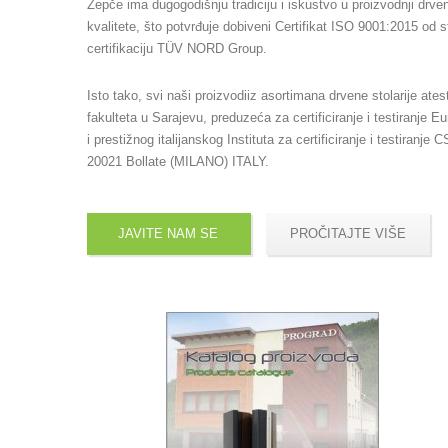
Žepče ima dugogodišnju tradiciju i iskustvo u proizvodnji drven
kvalitete, što potvrđuje dobiveni Certifikat ISO 9001:2015 od
certifikaciju TÜV NORD Group.
Isto tako, svi naši proizvodiiz asortimana drvene stolarije ate
fakulteta u Sarajevu, preduzeća za certificiranje i testiranje E
i prestižnog italijanskog Instituta za certificiranje i testiranje
20021 Bollate (MILANO) ITALY.
JAVITE NAM SE
PROČITAJTE VIŠE