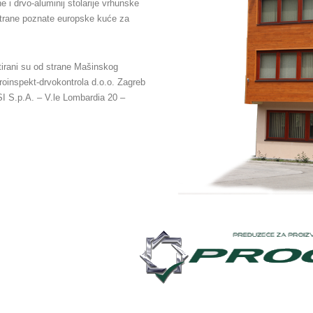
e i drvo-aluminij stolarije vrhunske
 strane poznate europske kuće za
stirani su od strane Mašinskog
uroinspekt-drvokontrola d.o.o. Zagreb
 CSI S.p.A. – V.le Lombardia 20 –