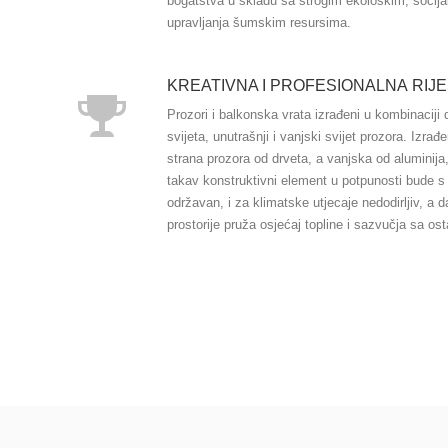
bogatstva u skladu sa strogim ekološkim, socij
upravljanja šumskim resursima.
KREATIVNA I PROFESIONALNA RIJ
Prozori i balkonska vrata izrađeni u kombinaciji 
svijeta, unutrašnji i vanjski svijet prozora. Izrađ
strana prozora od drveta, a vanjska od aluminij
takav konstruktivni element u potpunosti bude s
održavan, i za klimatske utjecaje nedodirljiv, a 
prostorije pruža osjećaj topline i sazvučja sa ost