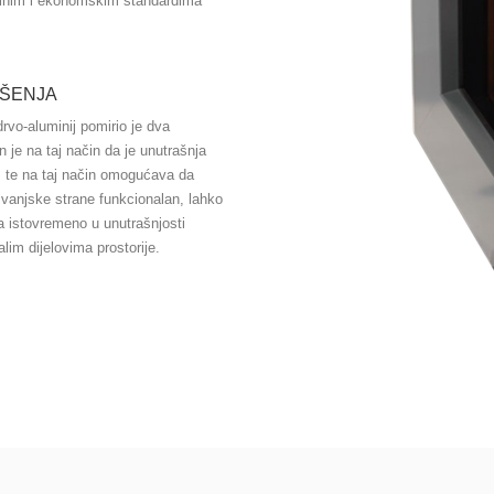
alnim i ekonomskim standardima
EŠENJA
drvo-aluminij pomirio je dva
en je na taj način da je unutrašnja
a, te na taj način omogućava da
 vanjske strane funkcionalan, lahko
da istovremeno u unutrašnjosti
alim dijelovima prostorije.