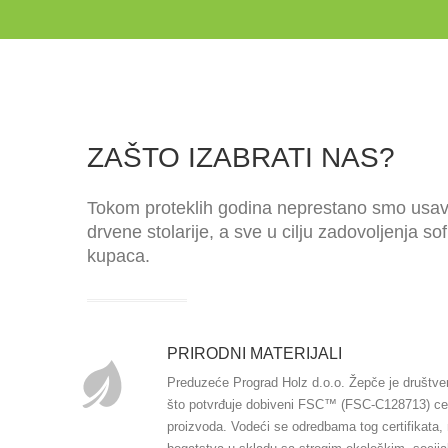
ZAŠTO IZABRATI NAS?
Tokom proteklih godina neprestano smo usavr
drvene stolarije, a sve u cilju zadovoljenja sof
kupaca.
PRIRODNI MATERIJALI
Preduzeće Prograd Holz d.o.o. Žepče je društve
što potvrđuje dobiveni FSC™ (FSC-C128713) cert
proizvoda. Vodeći se odredbama tog certifikata, 