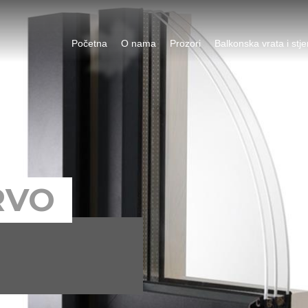
Početna
O nama
Prozori
Balkonska vrata i stj
RVO