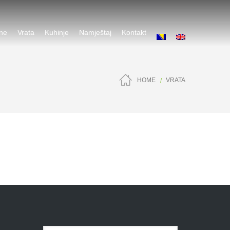
ene
Vrata
Kuhinje
Namještaj
Kontakt
HOME
VRATA