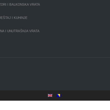
ORI I BALKONSKA VRATA
EŠTAJ I KUHINJE
NA I UNUTRAŠNJA VRATA