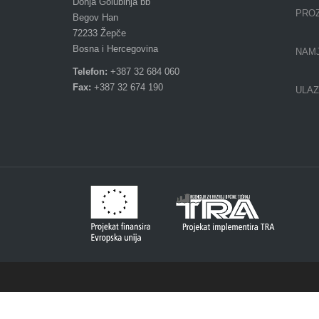
Donja Golubinja bb
PROZ
Begov Han
72233 Žepče
Bosna i Hercegovina
NAMJ
Telefon:
+387 32 684 060
Fax:
+387 32 674 190
ULAZ