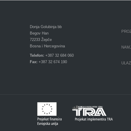
Donja Golubinja bb
PROZ
Begov Han
72233 Žepče
Bosna i Hercegovina
NAMJ
Telefon:
+387 32 684 060
Fax:
+387 32 674 190
ULAZ