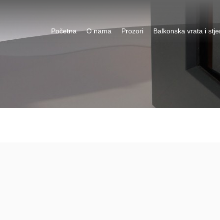
Početna
O nama
Prozori
Balkonska vrata i stj