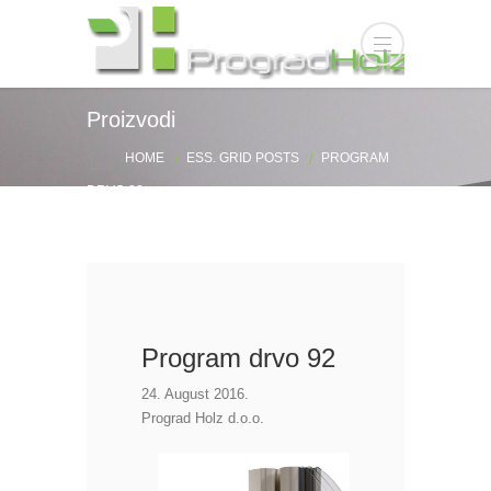
Proizvodi
HOME
ESS. GRID POSTS
PROGRAM
DRVO 92
Program drvo 92
24. August 2016.
Prograd Holz d.o.o.